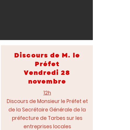
Discours de M. le
Préfet
Vendredi 28
novembre
12h
Discours de Monsieur le Préfet et
de la Secrétaire Générale de la
préfecture de Tarbes sur les
entreprises locales